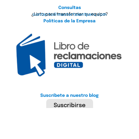
Consultas
¿Listo para transformar su equipo?
contacto@mastertalentperu.com
Políticas de la Empresa
Suscríbete a nuestro blog
Suscribirse
Copyright © 2024 Master Talent. Todos los derechos reservados.