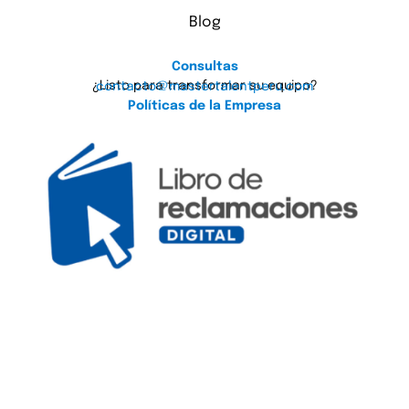
Blog
Consultas
¿Listo para transformar su equipo?
contacto@mastertalentperu.com
Políticas de la Empresa
Suscríbete a nuestro blog
Suscribirse