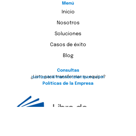
Menú
Inicio
Nosotros
Soluciones
Casos de éxito
Blog
Consultas
¿Listo para transformar su equipo?
contacto@mastertalentperu.com
Políticas de la Empresa