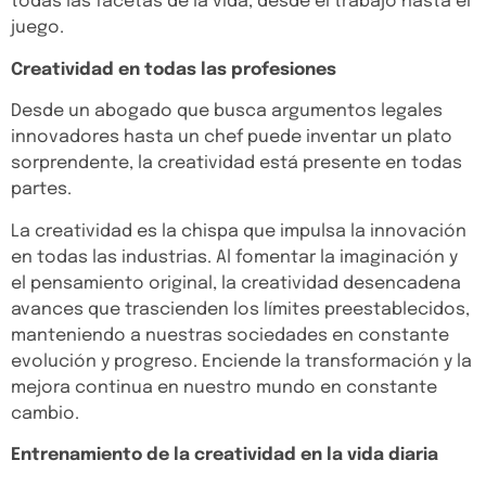
todas las facetas de la vida, desde el trabajo hasta el
juego.
Creatividad en todas las profesiones
Inicio
Desde un abogado que busca argumentos legales
Nosotros
innovadores hasta un chef puede inventar un plato
sorprendente, la creatividad está presente en todas
Soluciones
partes.
Casos de éxito
La creatividad es la chispa que impulsa la innovación
Blog
en todas las industrias. Al fomentar la imaginación y
el pensamiento original, la creatividad desencadena
avances que trascienden los límites preestablecidos,
manteniendo a nuestras sociedades en constante
evolución y progreso. Enciende la transformación y la
mejora continua en nuestro mundo en constante
cambio.
Entrenamiento de la creatividad en la vida diaria