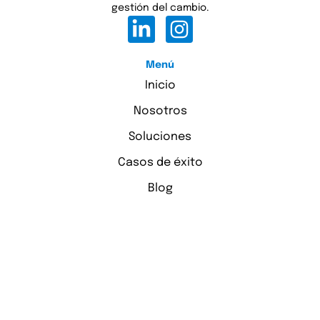
gestión del cambio.
Menú
Inicio
Nosotros
Soluciones
Casos de éxito
Blog
Consultas
¿Listo para transformar su equipo?
contacto@mastertalentperu.com
Políticas de la Empresa