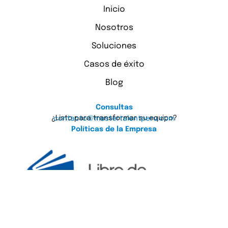
Inicio
Nosotros
Soluciones
Casos de éxito
Blog
Consultas
¿Listo para transformar su equipo?
contacto@mastertalentperu.com
Políticas de la Empresa