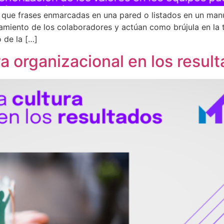
que frases enmarcadas en una pared o listados en un manua
Soluciones
rtamiento de los colaboradores y actúan como brújula en la
 de la […]
Casos de éxito
ra organizacional en los resul
Blog