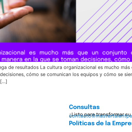
ega de resultados La cultura organizacional es mucho más 
decisiones, cómo se comunican los equipos y cómo se sien
 […]
Consultas
¿Listo para transformar su
contacto@mastertalentp
Políticas de la Empr