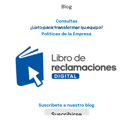
Blog
Consultas
¿Listo para transformar su equipo?
contacto@mastertalentperu.com
Políticas de la Empresa
Suscríbete a nuestro blog
Suscribirse